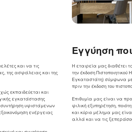
Εγγύηση πο
λέτες και να τις
Η εταιρεία μας διαθέτει 
ας, της ασφάλειας και της
την έκδοση Πιστοποιητικού
Εγκαταστάτη) σύμφωνα με 
πριν την έκδοση του πιστο
εχώς εκπαιδεύεται και
ογικής εγκατάστασης
Επιθυμία μας είναι να πρ
, συντήρηση υφιστάμενων
φιλική εξυπηρέτηση, ποιότη
εξοικονόμηση ενέργειας
και κύριο μέλημα μας είνα
αλλά και να τις ξεπεράσο
ασκευή και συντήρηση