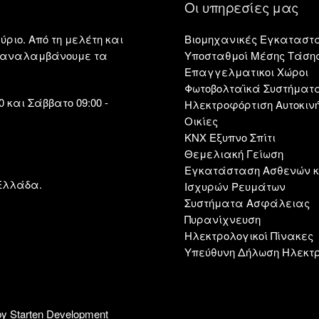
Οι υπηρεσίες μας
ύριο. Από τη μελέτη και
Βιομηχανικές Εγκαταστ
η, αναλαμβάνουμε τα
Υποσταθμοί Μέσης Τάση
Επαγγελματικοι Χώροι
Φωτοβολταϊκά Συστήματ
 και Σάββατο 09:00 -
Ηλεκτροφόρτιση Αυτοκιν
Οικίες
KNX Εξυπνο Σπίτι
Θεμελιακή Γείωση
Εγκατάσταση Ασθενών κ
 Ελλάδα.
Ισχυρών Ρευμάτων
Συστήματα Ασφάλειας
Πυρανίχνευση
Ηλεκτρολογικοί Πίνακες
Υπεύθυνη Δήλωση Ηλεκτ
by Starten Development