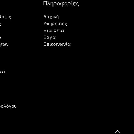
Πληροφορίες
άσεις
Αρχική
ς
Υπηρεσίες
Εταιρεία
α
Έργα
ήτων
Επικοινωνία
αι
ρολόγου